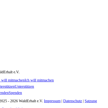
ldErhalt e.V.
h will mitmachen
Ich will mitmachen
terstützen
Unterstützen
enden
Spenden
2025 - 2026 WaldErhalt e.V.
Impressum
|
Datenschutz
|
Satzung