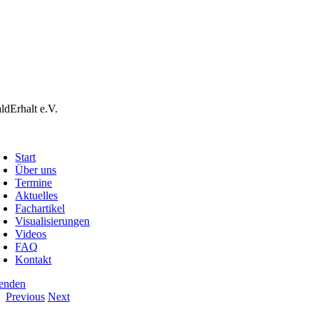
ldErhalt e.V.
oggle
avigation
Start
Über uns
Termine
Aktuelles
Fachartikel
Visualisierungen
Videos
FAQ
Kontakt
enden
Previous
Next