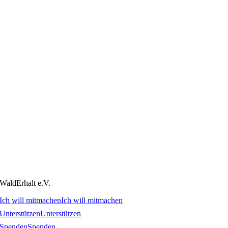
WaldErhalt e.V.
Ich will mitmachen
Ich will mitmachen
Unterstützen
Unterstützen
Spenden
Spenden