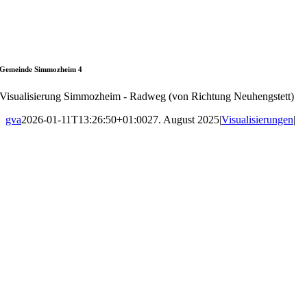
Gemeinde Simmozheim 4
Visualisierung Simmozheim - Radweg (von Richtung Neuhengstett)
gva
2026-01-11T13:26:50+01:00
27. August 2025
|
Visualisierungen
|