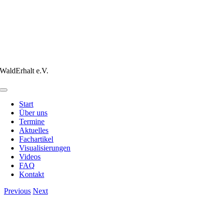
WaldErhalt e.V.
Toggle
Navigation
Start
Über uns
Termine
Aktuelles
Fachartikel
Visualisierungen
Videos
FAQ
Kontakt
Previous
Next
View
Larger